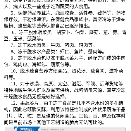
素、胡萝卜素以及人体必需的微量元素，特别适宜儿童、老
人、病人以及一些难于吃到蔬菜的人食用。
5、保健药品鹿茸片、鹿血胶囊、活性参、藏药等，药物
保疗效，干粉保速溶。在保健食品家族中，真空冷冻干燥蛇
胆粉、蜂皇浆等营养保健食品已逐渐推出。
6、冻干脱水蔬菜类：胡萝卜、油菜、蘑菇、葱、蒜、青
豆、玉米、菠菜等。
7、冻干脱水肉类：牛肉、猪肉、鸡肉等。
8、冻干脱水水产品类：虾仁、鱼片、蟹肉等。
9、冻干脱水菜包以冻干脱水菜为主，经配方而成的牛肉
包、鸡肉包、海鲜包、蔬菜包等。
10、脱水速食营养方便食品：蛋花汤、速食粥、滋补汤
料等。
11、对于沙漠、高原、太空、潜艇、军舰、远洋货轮等
特种地域生活人群以及军需供给，战略储备来源，真空冷冻
干燥脱水食品无疑是较好选择。
12、果蔬脆片：由于冻干食品是几乎不含水份的多孔结
构，因此它既脆又酥，利用该特任性制成的片状果蔬冻干品
（片、块、粒）是及佳的休闲食品。其色、香、味及保存时
间是目前市场上其他工艺制造的脆片无法可比的。