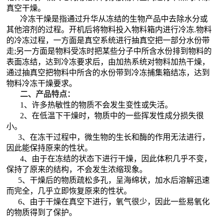
真空干燥。
冷冻干燥是指通过升华从冻结的生物产品中去除水分或
其他溶剂的过程。开机后将物料投入物料箱内进行冷冻.物料
的冷冻过程，一方面是真空系统进行抽真空把一部分水份带
走;另一方面是物料受冻时把某些分子中所含水份排到物料的
表面冻结，达到冷冻要求后，由加热系统对物料加热干燥，
通过抽真空把物料中所含的水份带到冷冻捕集箱结冻，达到
物料冷冻干燥要求。
二、产品特点：
1、许多热敏性的物质不会发生变性或失活。
2、在低温下干燥时，物质中的一些挥发性成分损失很
小。
3、在冻干过程中，微生物的生长和酶的作用无法进行，
因此能保持原来的性状。
4、由于在冻结的状态下进行干燥，因此体积几乎不变，
保持了原来的结构，不会发生浓缩现象。
5、干燥后的物质疏松多孔，呈海绵状，加水后溶解迅速
而完全，几乎立即恢复原来的性状。
6、由于干燥在真空下进行，氧气很少，因此一些易氧化
的物质得到了保护。