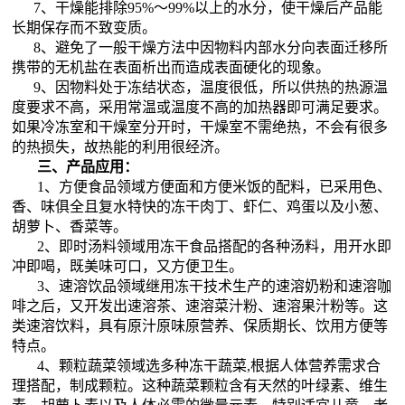
7、干燥能排除95%～99%以上的水分，使干燥后产品能
长期保存而不致变质。
8、避免了一般干燥方法中因物料内部水分向表面迁移所
携带的无机盐在表面析出而造成表面硬化的现象。
9、因物料处于冻结状态，温度很低，所以供热的热源温
度要求不高，采用常温或温度不高的加热器即可满足要求。
如果冷冻室和干燥室分开时，干燥室不需绝热，不会有很多
的热损失，故热能的利用很经济。
三、产品应用：
1、方便食品领域方便面和方便米饭的配料，已采用色、
香、味俱全且复水特快的冻干肉丁、虾仁、鸡蛋以及小葱、
胡萝卜、香菜等。
2、即时汤料领域用冻干食品搭配的各种汤料，用开水即
冲即喝，既美味可口，又方便卫生。
3、速溶饮品领域继用冻干技术生产的速溶奶粉和速溶咖
啡之后，又开发出速溶茶、速溶菜汁粉、速溶果汁粉等。这
类速溶饮料，具有原汁原味原营养、保质期长、饮用方便等
特点。
4、颗粒蔬菜领域选多种冻干蔬菜,根据人体营养需求合
理搭配，制成颗粒。这种蔬菜颗粒含有天然的叶绿素、维生