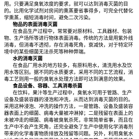
用。只要满足臭氧浓度的要求，就可以达到消毒灭菌的目
的。比用化学试剂对房间的熏蒸要省事得多，可完全代替化
学熏蒸，缩短消毒时间，避免二次污染。
物品的表面消毒灭菌
在食品生产过程中，常常要对原材料、工具器材、包装
物、生产场所等进行物体表面消毒。传统的方法是用紫外线
消毒，但消毒不透彻，存在消毒死角，衰减快，对于特定环
境中的某些细菌无法杀死等种种弊端。
水的消毒灭菌
在食品厂用水的地方较多，有原料用水，清洗用水及饮
用水等区别。据不同的水质要求，采用不同的工艺流程，消
毒工艺则用一般的臭氧水处理方法即可达到满意的效果。
食品设备、容器、工具消毒杀菌
在饮料，果汁等生产过程中，臭氧水可用于管路、生产
设备及盛装容器的浸泡和冲洗，从而达到消毒灭菌的目的。
采用这种浸泡、冲洗的操作方法，一是管路、设备及盛装容
器表面上的细菌、病毒大量被冲淋掉；二是残留在表面上的
未被冲走的细菌、病毒被臭氧杀死，非常简单省事，而且在
生产中不会产生死角，还完全避免了生产中使用化学消毒剂
带来的化学毒害物质排放及残留等问题。另外，利用臭氧水