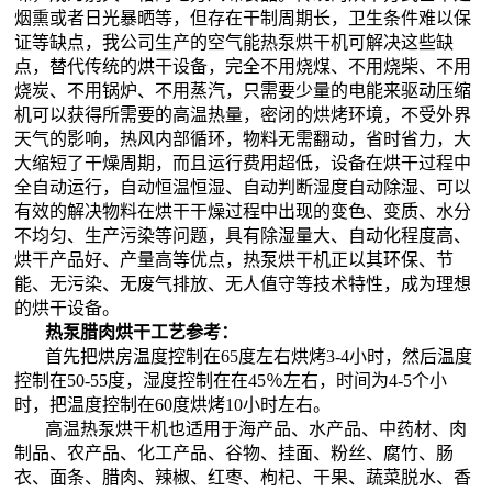
烟熏或者日光暴晒等，但存在干制周期长，卫生条件难以保
证等缺点，我公司生产的空气能热泵烘干机可解决这些缺
点，替代传统的烘干设备，完全不用烧煤、不用烧柴、不用
烧炭、不用锅炉、不用蒸汽，只需要少量的电能来驱动压缩
机可以获得所需要的高温热量，密闭的烘烤环境，不受外界
天气的影响，热风内部循环，物料无需翻动，省时省力，大
大缩短了干燥周期，而且运行费用超低，设备在烘干过程中
全自动运行，自动恒温恒湿、自动判断湿度自动除湿、可以
有效的解决物料在烘干干燥过程中出现的变色、变质、水分
不均匀、生产污染等问题，具有除湿量大、自动化程度高、
烘干产品好、产量高等优点，热泵烘干机正以其环保、节
能、无污染、无废气排放、无人值守等技术特性，成为理想
的烘干设备。
热泵腊肉烘干工艺参考：
首先把烘房温度控制在65度左右烘烤3-4小时，然后温度
控制在50-55度，湿度控制在在45％左右，时间为4-5个小
时，把温度控制在60度烘烤10小时左右。
高温热泵烘干机也适用于海产品、水产品、中药材、肉
制品、农产品、化工产品、谷物、挂面、粉丝、腐竹、肠
衣、面条、腊肉、辣椒、红枣、枸杞、干果、蔬菜脱水、香