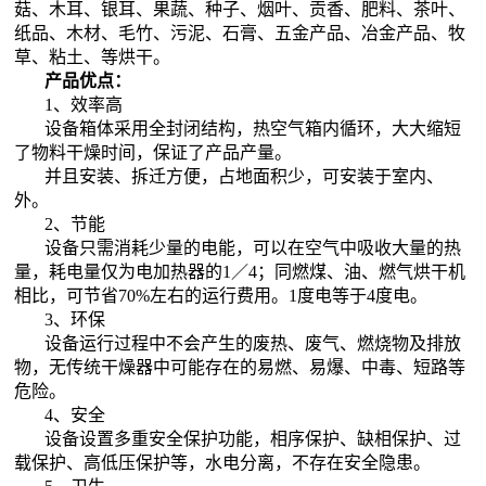
菇、木耳、银耳、果蔬、种子、烟叶、贡香、肥料、茶叶、
纸品、木材、毛竹、污泥、石膏、五金产品、冶金产品、牧
草、粘土、等烘干。
产品优点：
1、效率高
设备箱体采用全封闭结构，热空气箱内循环，大大缩短
了物料干燥时间，保证了产品产量。
并且安装、拆迁方便，占地面积少，可安装于室内、
外。
2、节能
设备只需消耗少量的电能，可以在空气中吸收大量的热
量，耗电量仅为电加热器的1／4；同燃煤、油、燃气烘干机
相比，可节省70%左右的运行费用。1度电等于4度电。
3、环保
设备运行过程中不会产生的废热、废气、燃烧物及排放
物，无传统干燥器中可能存在的易燃、易爆、中毒、短路等
危险。
4、安全
设备设置多重安全保护功能，相序保护、缺相保护、过
载保护、高低压保护等，水电分离，不存在安全隐患。