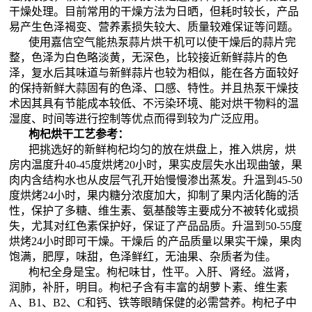
干燥处理。目前常用的干燥方法为日晒，但耗时较长，产品
易产生色泽褐变、营养素损失较大、质量较难保证等问题。
使用嘉信空气能热泵蒜片烘干机可以使干燥后的蒜片完
整，色泽为白色略淡黄，无深色，比较接近新鲜蒜片的色
泽，复水后其味道与新鲜蒜片也较为相似，能在各方面较好
的保持新鲜大蒜固有的色泽、口感、特性。并且热泵干燥技
术因其具有节能成本较低、不污染环境、能对烘干物料的温
湿度、时间等进行控制等优点而得到较为广泛应用。
枸杞烘干工艺参考：
把挑选好的新鲜枸杞均匀的放在烘盘上，推入烘房，烘
房内温度升40-45度烘烤20小时，果实皮层失水出现曲皱，果
肉内含结构水也从皮层气孔开始慢慢渗出蒸发。升温到45-50
度烘烤24小时，果内糖分浓度加大，抑制了果内活化酶的活
性，保护了多糖、维生素、氨基酸等主要成分不被转化或损
失，尤其对红色素保护好，保证了产品品质。升温到50-55度
烘烤24小时即可干燥。干燥后 的产品质量以果实干燥，果肉
饱满，肥厚，味甜，色泽鲜红，无油果、杂质者为佳。
枸杞全身是宝。枸杞味甘，性平。入肝、肾经。滋肾，
润肺，补肝，明目。枸杞子含有丰富的胡萝卜素、维生素
A、B1、B2、C和钙、铁等眼睛保健的必需营养。枸杞子中