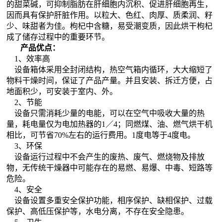
的甜菜碱，可抑制脂肪在肝细胞内沉积、促进肝细胞再生，
因而具有保护肝脏作用。以粒大、色红、肉厚、质柔润、籽
少、味甜者为佳。枸杞中含糖，易受潮变质，因此烘干枸杞
成了储存过程中的重要环节。
产品优点：
1、效率高
设备箱体采用全封闭结构，热空气箱内循环，大大缩短了
物料干燥时间，保证了产品产量。并且安装、拆迁方便，占
地面积少，可安装于室内、外。
2、节能
设备只需消耗少量的电能，可以在空气中吸收大量的热
量，耗电量仅为电加热器的1／4；同燃煤、油、燃气烘干机
相比，可节省70%左右的运行费用。1度电等于4度电。
3、环保
设备运行过程中不会产生的废热、废气、燃烧物及排放
物，无传统干燥器中可能存在的易燃、易爆、中毒、短路等
危险。
4、安全
设备设置多重安全保护功能，相序保护、缺相保护、过载
保护、高低压保护等，水电分离，不存在安全隐患。