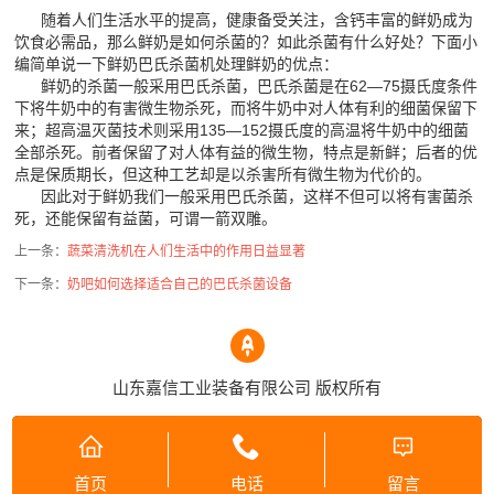
随着人们生活水平的提高，健康备受关注，含钙丰富的鲜奶成为
饮食必需品，那么鲜奶是如何杀菌的？如此杀菌有什么好处？下面小
编简单说一下鲜奶巴氏杀菌机处理鲜奶的优点：
鲜奶的杀菌一般采用巴氏杀菌，巴氏杀菌是在62—75摄氏度条件
下将牛奶中的有害微生物杀死，而将牛奶中对人体有利的细菌保留下
来；超高温灭菌技术则采用135—152摄氏度的高温将牛奶中的细菌
全部杀死。前者保留了对人体有益的微生物，特点是新鲜；后者的优
点是保质期长，但这种工艺却是以杀害所有微生物为代价的。
因此对于鲜奶我们一般采用巴氏杀菌，这样不但可以将有害菌杀
死，还能保留有益菌，可谓一箭双雕。
上一条：
蔬菜清洗机在人们生活中的作用日益显著
下一条：
奶吧如何选择适合自己的巴氏杀菌设备
山东嘉信工业装备有限公司 版权所有
首页
电话
留言