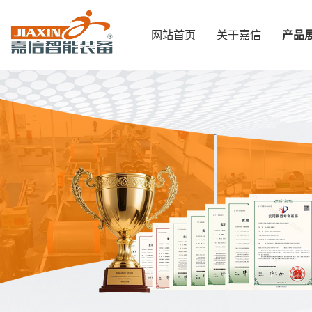
网站首页
关于嘉信
产品