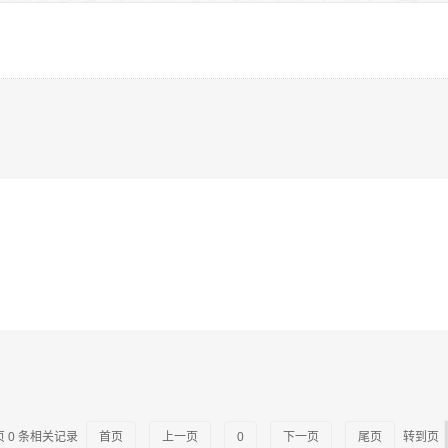
页
0
条相关记录
首页
上一页
0
下一页
尾页
转到页