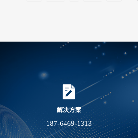
解决方案
187-6469-1313