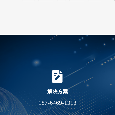
解决方案
187-6469-1313