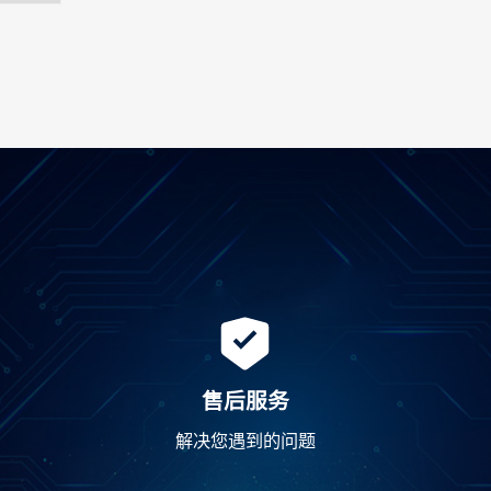
售后服务
解决您遇到的问题