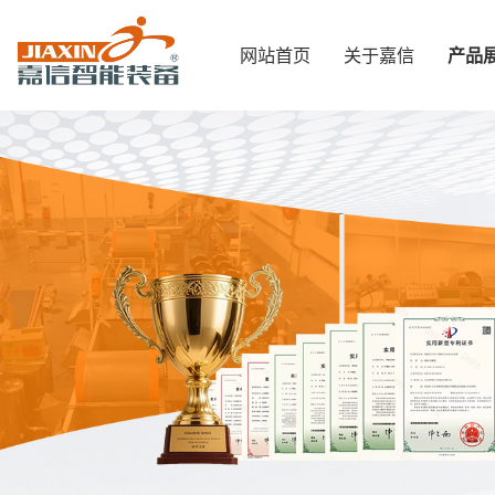
网站首页
关于嘉信
产品