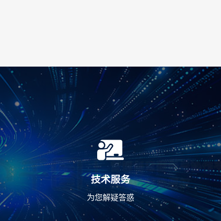
技术服务
为您解疑答惑