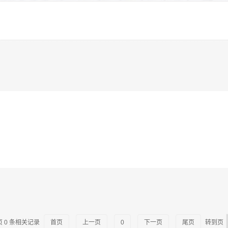
页
0
条相关记录
首页
上一页
0
下一页
尾页
转到页