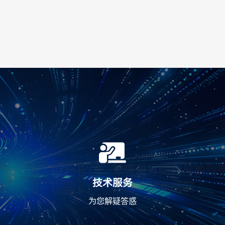
技术服务
为您解疑答惑